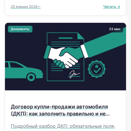
подача 3-НДФЛ, штрафы и хитрые случаи.
25 января 2026 г.
Читать →
Документы
23 мин
Договор купли-продажи автомобиля
(ДКП): как заполнить правильно и не
попасть впросак
Подробный разбор ДКП: обязательные поля,