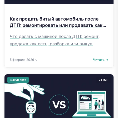
Как продать битый автомобиль после
ДТП: ремонтировать или продавать как
есть
Что делать с машиной после ДТП: ремонт,
продажа как есть, разборка или выкуп.
Математика решений с конкретными
суммами, страховка, истории из практики.
5 февраля 2026 г.
Читать →
Выкуп авто
21 мин