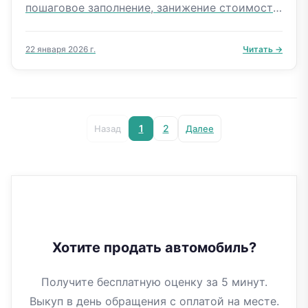
пошаговое заполнение, занижение стоимости,
типичные ошибки с последствиями. Истории
из практики и чек-листы.
22 января 2026 г.
Читать →
1
2
Назад
Далее
Хотите продать автомобиль?
Получите бесплатную оценку за 5 минут.
Выкуп в день обращения с оплатой на месте.