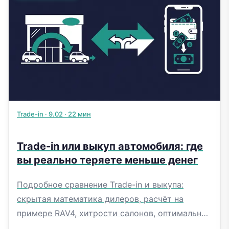
Trade-in
·
9.02
·
22 мин
Trade-in или выкуп автомобиля: где
вы реально теряете меньше денег
Подробное сравнение Trade-in и выкупа:
скрытая математика дилеров, расчёт на
примере RAV4, хитрости салонов, оптимальная
стратегия. Таблицы и FAQ.