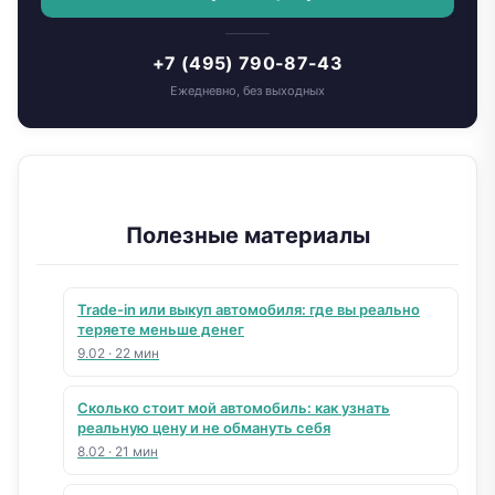
+7 (495) 790-87-43
Ежедневно, без выходных
Полезные материалы
Trade-in или выкуп автомобиля: где вы реально
теряете меньше денег
9.02
·
22 мин
Сколько стоит мой автомобиль: как узнать
реальную цену и не обмануть себя
8.02
·
21 мин