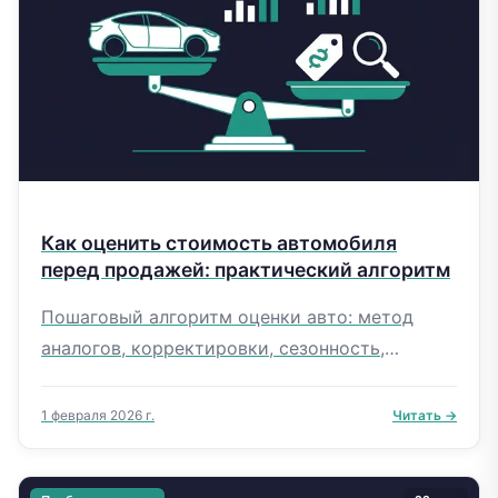
Как оценить стоимость автомобиля
перед продажей: практический алгоритм
Пошаговый алгоритм оценки авто: метод
аналогов, корректировки, сезонность,
ошибки. Разбор на примере реальной Toyota
Camry с конкретными цифрами.
1 февраля 2026 г.
Читать →