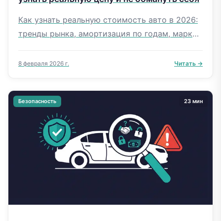
Как узнать реальную стоимость авто в 2026:
тренды рынка, амортизация по годам, марки-
рекордсмены, факторы цены. Таблицы и
конкретные примеры.
8 февраля 2026 г.
Читать →
Безопасность
23 мин