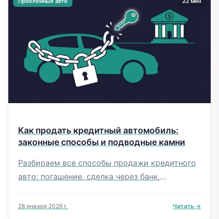
Проблемные авто
22 мин
Как продать кредитный автомобиль:
законные способы и подводные камни
Разбираем все способы продажи кредитного
авто: погашение, сделка через банк,
рефинансирование, выкуп. Истории из
практики, таблицы по банкам, пошаговый
28 января 2026 г.
Читать →
план.