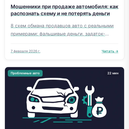
Мошенники при продаже автомобиля: как
распознать схему и не потерять деньги
8 схем обмана продавцов авто с реальными
примерами: фальшивые деньги, задаток-
ловушка, подмена документов. Чек-лист
безопасной сделки и инструкция при обмане.
7 февраля 2026 г.
Читать →
Проблемные авто
22 мин