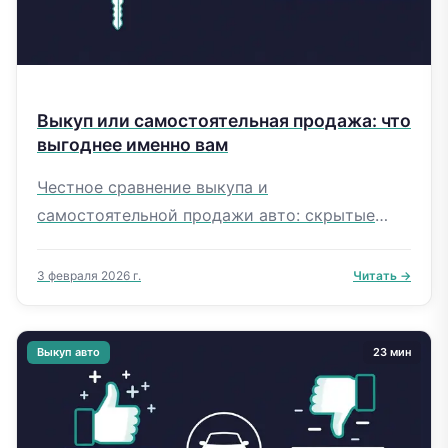
Выкуп или самостоятельная продажа: что
выгоднее именно вам
Честное сравнение выкупа и
самостоятельной продажи авто: скрытые
расходы, полный расчёт на примере Kia K5,
портреты кандидатов, гибридная стратегия и
3 февраля 2026 г.
Читать →
мифы.
Выкуп авто
23 мин