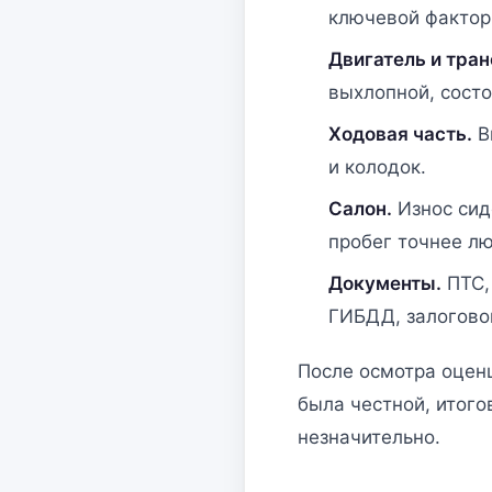
ключевой фактор
Двигатель и тра
выхлопной, сост
Ходовая часть.
В
и колодок.
Салон.
Износ сид
пробег точнее л
Документы.
ПТС,
ГИБДД, залоговом
После осмотра оцен
была честной, итого
незначительно.