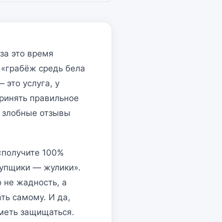
за это время
 «грабёж средь бела
 это услуга, у
принять правильное
и злобные отзывы
 «получите 100%
купщики — жулики».
 не жадность, а
ть самому. И да,
уметь защищаться.