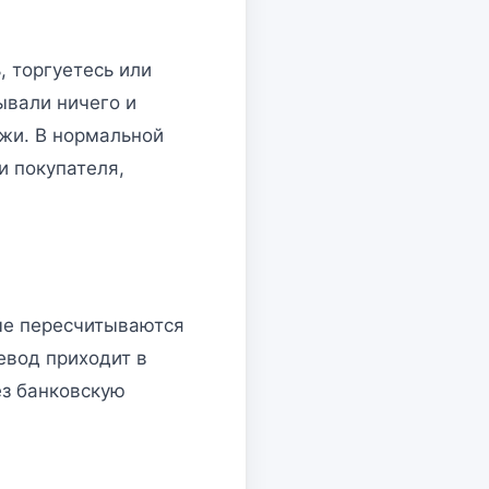
 торгуетесь или
ывали ничего и
жи. В нормальной
и покупателя,
ые пересчитываются
евод приходит в
ез банковскую