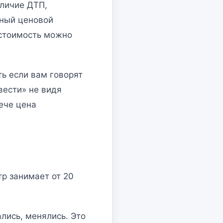
аличие ДТП,
ьный ценовой
 стоимость можно
ь если вам говорят
вести» не видя
ече цена
р занимает от 20
лись, менялись. Это