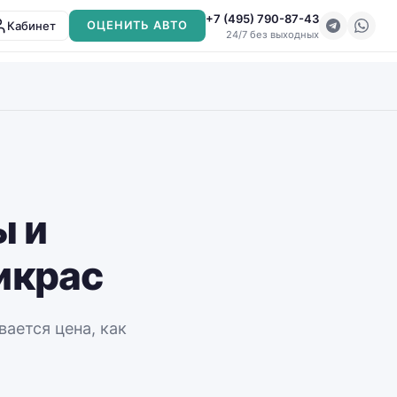
+7 (495) 790-87-43
Кабинет
ОЦЕНИТЬ АВТО
24/7 без выходных
ы и
икрас
вается цена, как