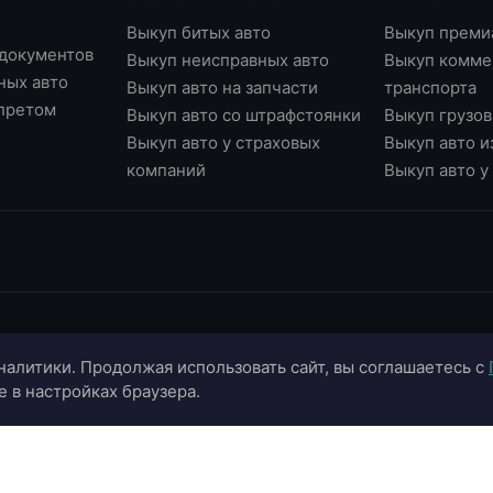
Выкуп битых авто
Выкуп преми
 документов
Выкуп неисправных авто
Выкуп комме
ных авто
Выкуп авто на запчасти
транспорта
апретом
Выкуп авто со штрафстоянки
Выкуп грузов
Выкуп авто у страховых
Выкуп авто и
компаний
Выкуп авто 
ИНФОРМАЦИЯ
ОНЛАЙН-СЕРВИСЫ
К
налитики. Продолжая использовать сайт, вы соглашаетесь с
О компании
Страхование ОСАГО
+
e в настройках браузера.
Портфолио
Калькулятор цены
+
Отзывы
Онлайн-оценка авто
г.
г.
Блог
Подбор автомобиля
in
Контакты
Договор купли-