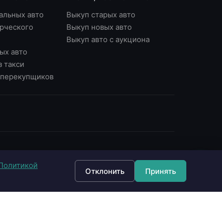
альных авто
Выкуп старых авто
рческого
Выкуп новых авто
Выкуп авто с аукциона
ых авто
з такси
у перекупщиков
ОНТАКТЫ
Политикой
7 (495) 790-87-43
Отклонить
Принять
7 (903) 790-87-43
 Москва, Варшавское ш., д.56, офис 7
 Москва, Нагорный б-р, д.16
fo@империявыкупа.рф