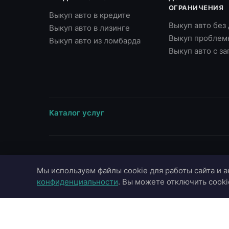
ОГРАНИЧЕНИЯ
Выкуп авто в кредите
Выкуп авто без
Выкуп авто в лизинге
Выкуп проблем
Выкуп авто из ломбарда
Выкуп авто с з
Каталог услуг
ВЫЕЗД В ГОРОДА
МАРКИ
Мы используем файлы cookie для работы сайта и а
Москва
Toyota
конфиденциальности
. Вы можете отключить cooki
Московская область
BMW
Санкт-Петербург
Mercedes-Benz
Казань
Audi
Краснодар
Hyundai