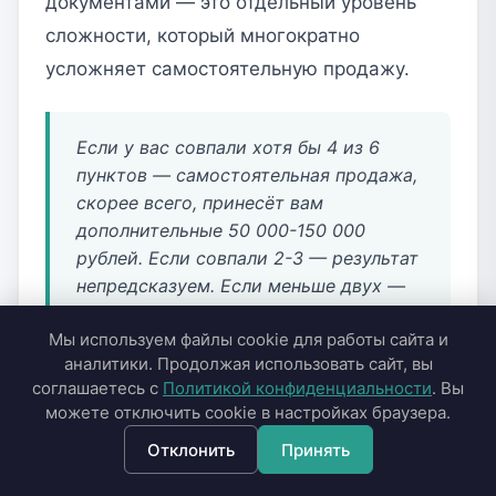
документами — это отдельный уровень
сложности, который многократно
усложняет самостоятельную продажу.
Если у вас совпали хотя бы 4 из 6
пунктов — самостоятельная продажа,
скорее всего, принесёт вам
дополнительные 50 000-150 000
рублей. Если совпали 2-3 — результат
непредсказуем. Если меньше двух —
рассмотрите выкуп всерьёз.
Мы используем файлы cookie для работы сайта и
аналитики. Продолжая использовать сайт, вы
соглашаетесь с
Политикой конфиденциальности
. Вы
можете отключить cookie в настройках браузера.
Когда выкуп экономически
оправдан
Отклонить
Принять