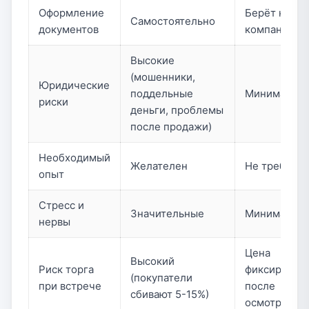
Оформление
Берёт на се
Самостоятельно
документов
компания
Высокие
(мошенники,
Юридические
поддельные
Минимальн
риски
деньги, проблемы
после продажи)
Необходимый
Желателен
Не требуетс
опыт
Стресс и
Значительные
Минимальн
нервы
Цена
Высокий
Риск торга
фиксируетс
(покупатели
при встрече
после
сбивают 5-15%)
осмотра