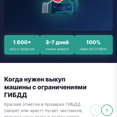
1 800+
3–7 дней
100%
авто с запретом
снятие запрета
через ФССП/ФНС
Когда нужен выкуп
машины с ограничениями
ГИБДД
Красная отметка в проверке ГИБДД
(запрет или арест) пугает частников;
причина чаще всего в долгах перед