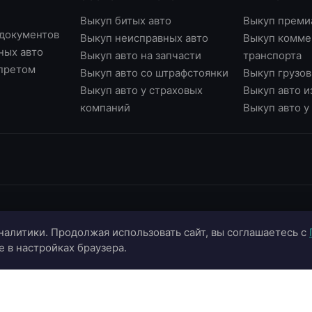
Выкуп битых авто
Выкуп преми
 документов
Выкуп неисправных авто
Выкуп комме
ных авто
Выкуп авто на запчасти
транспорта
апретом
Выкуп авто со штрафстоянки
Выкуп грузов
Выкуп авто у страховых
Выкуп авто и
компаний
Выкуп авто 
ИНФОРМАЦИЯ
ОНЛАЙН-СЕРВИСЫ
К
налитики. Продолжая использовать сайт, вы соглашаетесь с
О компании
Страхование ОСАГО
+
e в настройках браузера.
Портфолио
Калькулятор цены
+
Отзывы
Онлайн-оценка авто
г.
г.
Блог
Подбор автомобиля
in
Контакты
Договор купли-