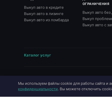
ОГРАНИЧЕНИЯ
Выкуп авто в кредите
Выкуп авто без
Выкуп авто в лизинге
Выкуп проблем
Выкуп авто из ломбарда
Выкуп авто с з
Каталог услуг
ВЫЕЗД В ГОРОДА
МАРКИ
Мы используем файлы cookie для работы сайта и а
Москва
Toyota
конфиденциальности
. Вы можете отключить cooki
Московская область
BMW
Санкт-Петербург
Mercedes-Benz
Казань
Audi
Краснодар
Hyundai