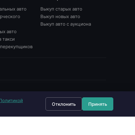
альных авто
Выкуп старых авто
рческого
Выкуп новых авто
Выкуп авто с аукциона
ых авто
з такси
у перекупщиков
ОНТАКТЫ
Политикой
7 (495) 790-87-43
Отклонить
Принять
7 (903) 790-87-43
 Москва, Варшавское ш., д.56, офис 7
 Москва, Нагорный б-р, д.16
fo@империявыкупа.рф