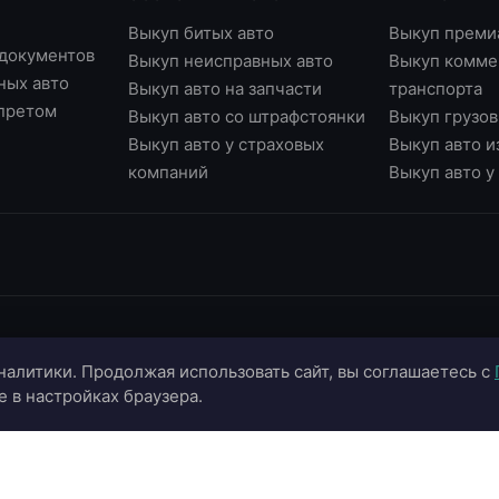
Выкуп битых авто
Выкуп преми
 документов
Выкуп неисправных авто
Выкуп комме
ных авто
Выкуп авто на запчасти
транспорта
апретом
Выкуп авто со штрафстоянки
Выкуп грузов
Выкуп авто у страховых
Выкуп авто и
компаний
Выкуп авто 
ИНФОРМАЦИЯ
ОНЛАЙН-СЕРВИСЫ
К
налитики. Продолжая использовать сайт, вы соглашаетесь с
О компании
Страхование ОСАГО
+
e в настройках браузера.
Портфолио
Калькулятор цены
+
Отзывы
Онлайн-оценка авто
г.
г.
Блог
Подбор автомобиля
in
Контакты
Договор купли-