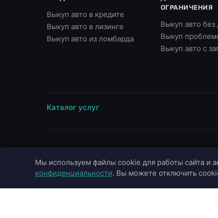
ОГРАНИЧЕНИЯ
Выкуп авто в кредите
Выкуп авто без
Выкуп авто в лизинге
Выкуп проблем
Выкуп авто из ломбарда
Выкуп авто с з
Каталог услуг
ВЫЕЗД В ГОРОДА
МАРКИ
Мы используем файлы cookie для работы сайта и а
Москва
Toyota
конфиденциальности
. Вы можете отключить cooki
Московская область
BMW
Санкт-Петербург
Mercedes-Benz
Казань
Audi
Краснодар
Hyundai