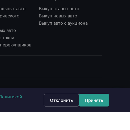
альных авто
Выкуп старых авто
рческого
Выкуп новых авто
Выкуп авто с аукциона
ых авто
з такси
у перекупщиков
ОНТАКТЫ
Политикой
7 (495) 790-87-43
Отклонить
Принять
7 (903) 790-87-43
 Москва, Варшавское ш., д.56, офис 7
 Москва, Нагорный б-р, д.16
fo@империявыкупа.рф