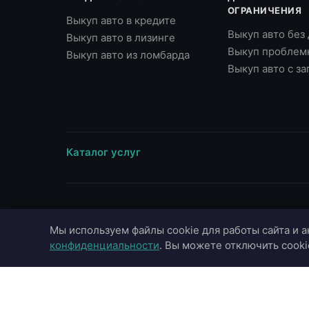
ОГРАНИЧЕНИЯ
Выкуп авто в кредите
Выкуп авто без
Выкуп авто в лизинге
Выкуп проблем
Выкуп авто из ломбарда
Выкуп авто с з
Каталог услуг
ВЫЕЗД В ГОРОДА
МАРКИ
Мы используем файлы cookie для работы сайта и а
Москва
Toyota
конфиденциальности
. Вы можете отключить cooki
Московская область
BMW
Санкт-Петербург
Mercedes-Benz
Казань
Audi
Краснодар
Hyundai