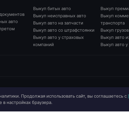
Выкуп битых авто
Выкуп преми
 документов
Выкуп неисправных авто
Выкуп комме
ных авто
Выкуп авто на запчасти
транспорта
апретом
Выкуп авто со штрафстоянки
Выкуп грузов
Выкуп авто у страховых
Выкуп авто и
компаний
Выкуп авто 
ИНФОРМАЦИЯ
ОНЛАЙН-СЕРВИСЫ
К
налитики. Продолжая использовать сайт, вы соглашаетесь с
О компании
Страхование ОСАГО
+
e в настройках браузера.
Портфолио
Калькулятор цены
+
Отзывы
Онлайн-оценка авто
г.
г.
Блог
Подбор автомобиля
in
Контакты
Договор купли-