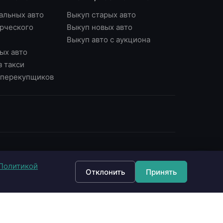
альных авто
Выкуп старых авто
рческого
Выкуп новых авто
Выкуп авто с аукциона
ых авто
з такси
у перекупщиков
ОНТАКТЫ
Политикой
7 (495) 790-87-43
Отклонить
Принять
7 (903) 790-87-43
 Москва, Варшавское ш., д.56, офис 7
 Москва, Нагорный б-р, д.16
fo@империявыкупа.рф