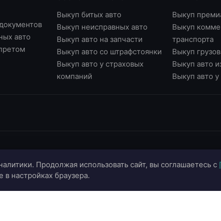
Выкуп битых авто
Выкуп преми
 документов
Выкуп неисправных авто
Выкуп комме
ных авто
Выкуп авто на запчасти
транспорта
апретом
Выкуп авто со штрафстоянки
Выкуп грузов
Выкуп авто у страховых
Выкуп авто и
компаний
Выкуп авто 
ИНФОРМАЦИЯ
ОНЛАЙН-СЕРВИСЫ
К
налитики. Продолжая использовать сайт, вы соглашаетесь с
О компании
Страхование ОСАГО
+
e в настройках браузера.
Портфолио
Калькулятор цены
+
Отзывы
Онлайн-оценка авто
г.
г.
Блог
Подбор автомобиля
in
Контакты
Договор купли-