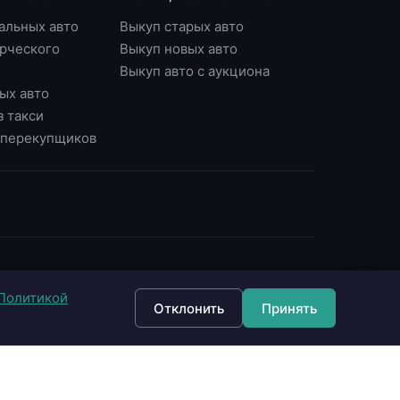
альных авто
Выкуп старых авто
рческого
Выкуп новых авто
Выкуп авто с аукциона
ых авто
з такси
у перекупщиков
ОНТАКТЫ
Политикой
7 (495) 790-87-43
Отклонить
Принять
7 (903) 790-87-43
 Москва, Варшавское ш., д.56, офис 7
 Москва, Нагорный б-р, д.16
fo@империявыкупа.рф