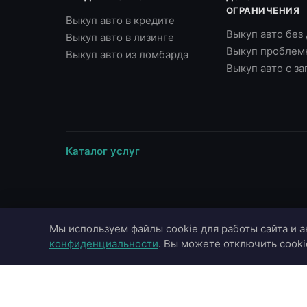
ОГРАНИЧЕНИЯ
Выкуп авто в кредите
Выкуп авто без
Выкуп авто в лизинге
Выкуп проблем
Выкуп авто из ломбарда
Выкуп авто с з
Каталог услуг
ВЫЕЗД В ГОРОДА
МАРКИ
Мы используем файлы cookie для работы сайта и а
Москва
Toyota
конфиденциальности
. Вы можете отключить cooki
Московская область
BMW
Санкт-Петербург
Mercedes-Benz
Казань
Audi
Краснодар
Hyundai