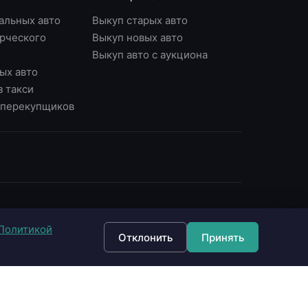
альных авто
Выкуп старых авто
рческого
Выкуп новых авто
Выкуп авто с аукциона
ых авто
з такси
у перекупщиков
ОНТАКТЫ
Политикой
7 (495) 790-87-43
Отклонить
Принять
7 (903) 790-87-43
 Москва, Варшавское ш., д.56, офис 7
 Москва, Нагорный б-р, д.16
fo@империявыкупа.рф