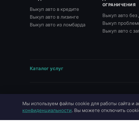
ОГРАНИЧЕНИЯ
Выкуп авто в кредите
Выкуп авто без
Выкуп авто в лизинге
Выкуп проблем
Выкуп авто из ломбарда
Выкуп авто с з
Каталог услуг
ВЫЕЗД В ГОРОДА
МАРКИ
Мы используем файлы cookie для работы сайта и а
Москва
Toyota
конфиденциальности
. Вы можете отключить cooki
Московская область
BMW
Санкт-Петербург
Mercedes-Benz
Казань
Audi
Краснодар
Hyundai