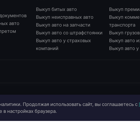
Выкуп битых авто
Выкуп преми
 документов
Выкуп неисправных авто
Выкуп комме
ных авто
Выкуп авто на запчасти
транспорта
апретом
Выкуп авто со штрафстоянки
Выкуп грузов
Выкуп авто у страховых
Выкуп авто и
компаний
Выкуп авто 
ИНФОРМАЦИЯ
ОНЛАЙН-СЕРВИСЫ
К
налитики. Продолжая использовать сайт, вы соглашаетесь с
О компании
Страхование ОСАГО
+
e в настройках браузера.
Портфолио
Калькулятор цены
+
Отзывы
Онлайн-оценка авто
г.
г.
Блог
Подбор автомобиля
in
Контакты
Договор купли-