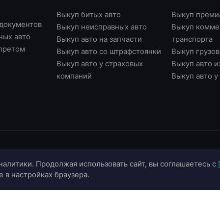
Выкуп битых авто
Выкуп преми
 документов
Выкуп неисправных авто
Выкуп комме
ных авто
Выкуп авто на запчасти
транспорта
апретом
Выкуп авто со штрафстоянки
Выкуп грузов
Выкуп авто у страховых
Выкуп авто и
компаний
Выкуп авто 
ИНФОРМАЦИЯ
ОНЛАЙН-СЕРВИСЫ
К
налитики. Продолжая использовать сайт, вы соглашаетесь с
О компании
Страхование ОСАГО
+
e в настройках браузера.
Портфолио
Калькулятор цены
+
Отзывы
Онлайн-оценка авто
г.
г.
Блог
Подбор автомобиля
in
Контакты
Договор купли-