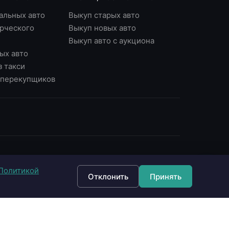
альных авто
Выкуп старых авто
рческого
Выкуп новых авто
Выкуп авто с аукциона
ых авто
з такси
у перекупщиков
ОНТАКТЫ
Политикой
7 (495) 790-87-43
Отклонить
Принять
7 (903) 790-87-43
 Москва, Варшавское ш., д.56, офис 7
 Москва, Нагорный б-р, д.16
fo@империявыкупа.рф