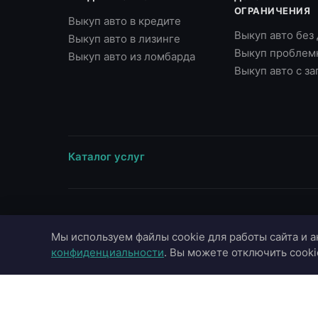
ОГРАНИЧЕНИЯ
Выкуп авто в кредите
Выкуп авто без
Выкуп авто в лизинге
Выкуп проблем
Выкуп авто из ломбарда
Выкуп авто с з
Каталог услуг
ВЫЕЗД В ГОРОДА
МАРКИ
Мы используем файлы cookie для работы сайта и а
Москва
Toyota
конфиденциальности
. Вы можете отключить cooki
Московская область
BMW
Санкт-Петербург
Mercedes-Benz
Казань
Audi
Краснодар
Hyundai