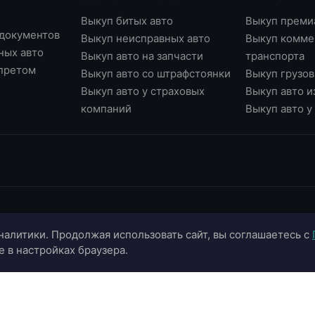
Выкуп битых авто
Выкуп преми
 документов
Выкуп неисправных авто
Выкуп комме
ных авто
Выкуп авто на запчасти
транспорта
апретом
Выкуп авто со штрафстоянки
Выкуп грузов
Выкуп авто у страховых
Выкуп авто и
компаний
Выкуп авто 
ИНФОРМАЦИЯ
ОНЛАЙН-СЕРВИСЫ
К
налитики. Продолжая использовать сайт, вы соглашаетесь с
О компании
Страхование ОСАГО
+
e в настройках браузера.
Портфолио
Калькулятор цены
+
Отзывы
Онлайн-оценка авто
г.
г.
Блог
Подбор автомобиля
in
Контакты
Договор купли-