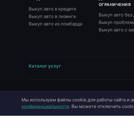
ОГРАНИЧЕНИЯ
Выкуп авто в кредите
Выкуп авто без
Выкуп авто в лизинге
Выкуп проблем
Выкуп авто из ломбарда
Выкуп авто с з
Каталог услуг
ВЫЕЗД В ГОРОДА
МАРКИ
Мы используем файлы cookie для работы сайта и а
Москва
Toyota
конфиденциальности
. Вы можете отключить cooki
Московская область
BMW
Санкт-Петербург
Mercedes-Benz
Казань
Audi
Краснодар
Hyundai