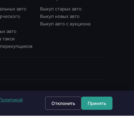
альных авто
Выкуп старых авто
рческого
Выкуп новых авто
Выкуп авто с аукциона
ых авто
з такси
у перекупщиков
ОНТАКТЫ
Политикой
7 (495) 790-87-43
Отклонить
Принять
7 (903) 790-87-43
 Москва, Варшавское ш., д.56, офис 7
 Москва, Нагорный б-р, д.16
fo@империявыкупа.рф