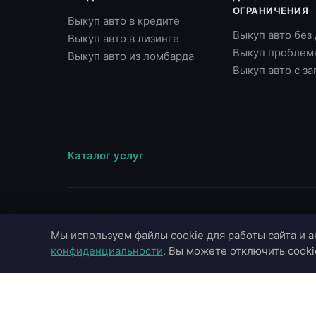
ОГРАНИЧЕНИЯ
Выкуп авто в кредите
Выкуп авто без
Выкуп авто в лизинге
Выкуп проблем
Выкуп авто из ломбарда
Выкуп авто с з
Каталог услуг
ВЫЕЗД В ГОРОДА
МАРКИ
Мы используем файлы cookie для работы сайта и а
Москва
Toyota
конфиденциальности
. Вы можете отключить cooki
Московская область
BMW
Санкт-Петербург
Mercedes-Benz
Казань
Audi
Краснодар
Hyundai