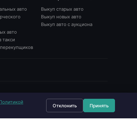
альных авто
Выкуп старых авто
рческого
Выкуп новых авто
Выкуп авто с аукциона
ых авто
з такси
у перекупщиков
ОНТАКТЫ
Политикой
7 (495) 790-87-43
Отклонить
Принять
7 (903) 790-87-43
 Москва, Варшавское ш., д.56, офис 7
 Москва, Нагорный б-р, д.16
fo@империявыкупа.рф