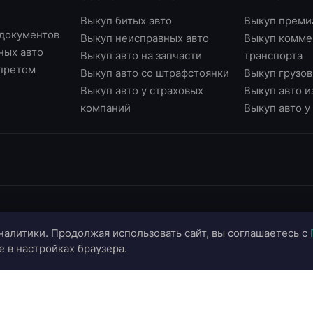
Выкуп битых авто
Выкуп преми
 документов
Выкуп неисправных авто
Выкуп комме
ных авто
Выкуп авто на запчасти
транспорта
апретом
Выкуп авто со штрафстоянки
Выкуп грузов
Выкуп авто у страховых
Выкуп авто и
компаний
Выкуп авто 
ИНФОРМАЦИЯ
ОНЛАЙН-СЕРВИСЫ
К
налитики. Продолжая использовать сайт, вы соглашаетесь с
О компании
Страхование ОСАГО
+
e в настройках браузера.
Портфолио
Калькулятор цены
+
Отзывы
Онлайн-оценка авто
г.
г.
Блог
Подбор автомобиля
in
Контакты
Договор купли-