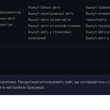
Выкуп битых авто
Выкуп преми
 документов
Выкуп неисправных авто
Выкуп комме
ных авто
Выкуп авто на запчасти
транспорта
апретом
Выкуп авто со штрафстоянки
Выкуп грузов
Выкуп авто у страховых
Выкуп авто и
компаний
Выкуп авто 
ИНФОРМАЦИЯ
ОНЛАЙН-СЕРВИСЫ
К
налитики. Продолжая использовать сайт, вы соглашаетесь с
О компании
Страхование ОСАГО
+
e в настройках браузера.
Портфолио
Калькулятор цены
+
Отзывы
Онлайн-оценка авто
г.
г.
Блог
Подбор автомобиля
in
Контакты
Договор купли-