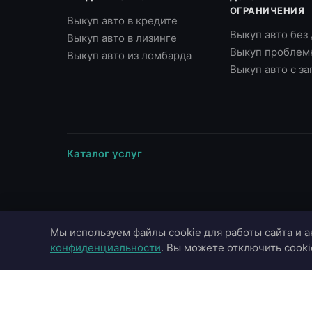
ОГРАНИЧЕНИЯ
Выкуп авто в кредите
Выкуп авто без
Выкуп авто в лизинге
Выкуп проблем
Выкуп авто из ломбарда
Выкуп авто с з
Каталог услуг
ВЫЕЗД В ГОРОДА
МАРКИ
Мы используем файлы cookie для работы сайта и а
Москва
Toyota
конфиденциальности
. Вы можете отключить cooki
Московская область
BMW
Санкт-Петербург
Mercedes-Benz
Казань
Audi
Краснодар
Hyundai