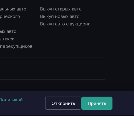
альных авто
Выкуп старых авто
рческого
Выкуп новых авто
Выкуп авто с аукциона
ых авто
з такси
у перекупщиков
ОНТАКТЫ
Политикой
7 (495) 790-87-43
Отклонить
Принять
7 (903) 790-87-43
 Москва, Варшавское ш., д.56, офис 7
 Москва, Нагорный б-р, д.16
fo@империявыкупа.рф