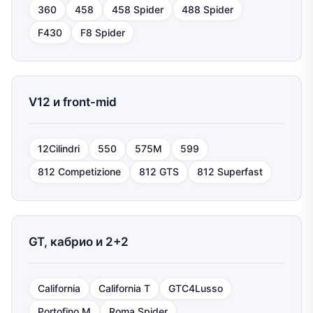
360
458
458 Spider
488 Spider
F430
F8 Spider
V12 и front-mid
12Cilindri
550
575M
599
812 Competizione
812 GTS
812 Superfast
GT, кабрио и 2+2
California
California T
GTC4Lusso
Portofino M
Roma Spider