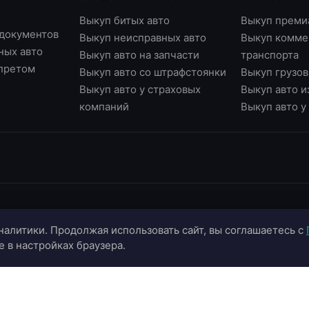
Выкуп битых авто
Выкуп преми
 документов
Выкуп неисправных авто
Выкуп комме
ных авто
Выкуп авто на запчасти
транспорта
апретом
Выкуп авто со штрафстоянки
Выкуп грузов
Выкуп авто у страховых
Выкуп авто и
компаний
Выкуп авто 
ИНФОРМАЦИЯ
ОНЛАЙН-СЕРВИСЫ
К
налитики. Продолжая использовать сайт, вы соглашаетесь с
О компании
Страхование ОСАГО
+
e в настройках браузера.
Портфолио
Калькулятор цены
+
Отзывы
Онлайн-оценка авто
г.
г.
Блог
Подбор автомобиля
in
Контакты
Договор купли-