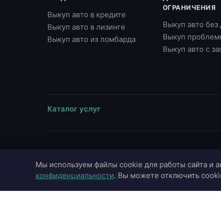
ОГРАНИЧЕНИЯ
Выкуп авто в кредите
Выкуп авто без
Выкуп авто в лизинге
Выкуп проблем
Выкуп авто из ломбарда
Выкуп авто с з
Каталог услуг
ВЫЕЗД В ГОРОДА
МАРКИ
Мы используем файлы cookie для работы сайта и а
Москва
Toyota
конфиденциальности
. Вы можете отключить cooki
Московская область
BMW
Санкт-Петербург
Mercedes-Benz
Казань
Audi
Краснодар
Hyundai