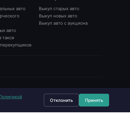
альных авто
Выкуп старых авто
рческого
Выкуп новых авто
Выкуп авто с аукциона
ых авто
з такси
у перекупщиков
ОНТАКТЫ
Политикой
7 (495) 790-87-43
Отклонить
Принять
7 (903) 790-87-43
 Москва, Варшавское ш., д.56, офис 7
 Москва, Нагорный б-р, д.16
fo@империявыкупа.рф