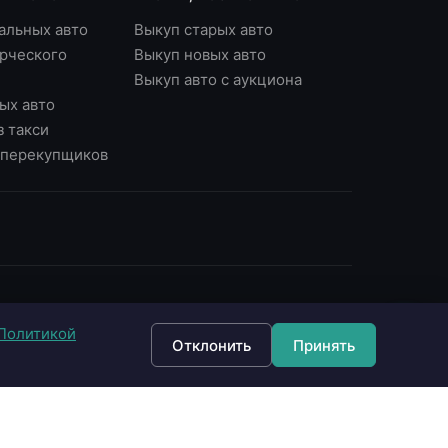
альных авто
Выкуп старых авто
рческого
Выкуп новых авто
Выкуп авто с аукциона
ых авто
з такси
у перекупщиков
ОНТАКТЫ
Политикой
7 (495) 790-87-43
Отклонить
Принять
7 (903) 790-87-43
 Москва, Варшавское ш., д.56, офис 7
 Москва, Нагорный б-р, д.16
fo@империявыкупа.рф