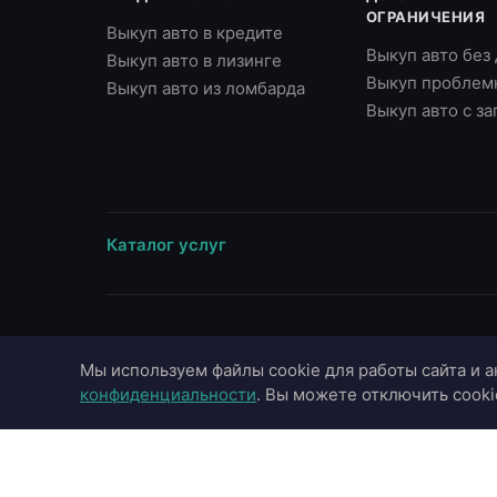
ОГРАНИЧЕНИЯ
Выкуп авто в кредите
Выкуп авто без
Выкуп авто в лизинге
Выкуп проблем
Выкуп авто из ломбарда
Выкуп авто с з
Каталог услуг
ВЫЕЗД В ГОРОДА
МАРКИ
Мы используем файлы cookie для работы сайта и а
Москва
Toyota
конфиденциальности
. Вы можете отключить cooki
Московская область
BMW
Санкт-Петербург
Mercedes-Benz
Казань
Audi
Краснодар
Hyundai