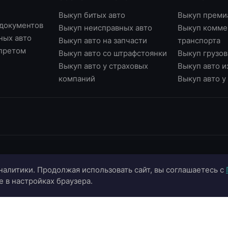
Выкуп битых авто
Выкуп преми
 документов
Выкуп неисправных авто
Выкуп комме
ных авто
Выкуп авто на запчасти
транспорта
апретом
Выкуп авто со штрафстоянки
Выкуп грузов
Выкуп авто у страховых
Выкуп авто и
компаний
Выкуп авто 
ИНФОРМАЦИЯ
ОНЛАЙН-СЕРВИСЫ
К
налитики. Продолжая использовать сайт, вы соглашаетесь с
О компании
Страхование ОСАГО
+
e в настройках браузера.
Портфолио
Калькулятор цены
+
Отзывы
Онлайн-оценка авто
г.
г.
Блог
Подбор автомобиля
in
Контакты
Договор купли-