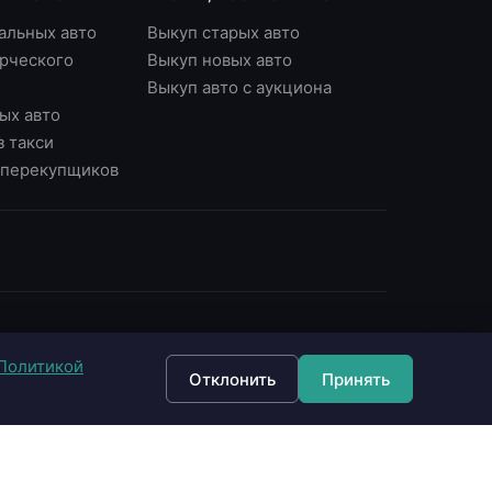
альных авто
Выкуп старых авто
рческого
Выкуп новых авто
Выкуп авто с аукциона
ых авто
з такси
у перекупщиков
ОНТАКТЫ
Политикой
7 (495) 790-87-43
Отклонить
Принять
7 (903) 790-87-43
 Москва, Варшавское ш., д.56, офис 7
 Москва, Нагорный б-р, д.16
fo@империявыкупа.рф