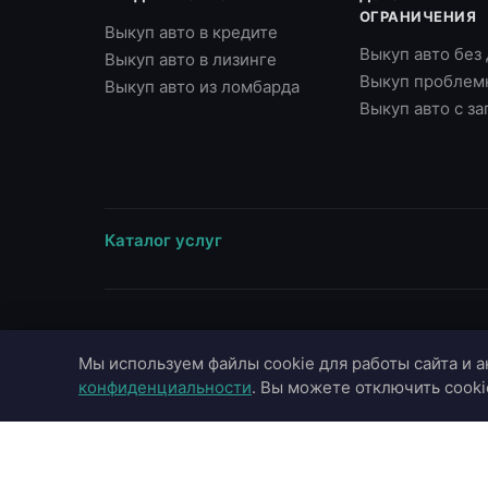
ОГРАНИЧЕНИЯ
Выкуп авто в кредите
Выкуп авто без
Выкуп авто в лизинге
Выкуп проблем
Выкуп авто из ломбарда
Выкуп авто с з
Каталог услуг
ВЫЕЗД В ГОРОДА
МАРКИ
Мы используем файлы cookie для работы сайта и а
Москва
Toyota
конфиденциальности
. Вы можете отключить cooki
Московская область
BMW
Санкт-Петербург
Mercedes-Benz
Казань
Audi
Краснодар
Hyundai