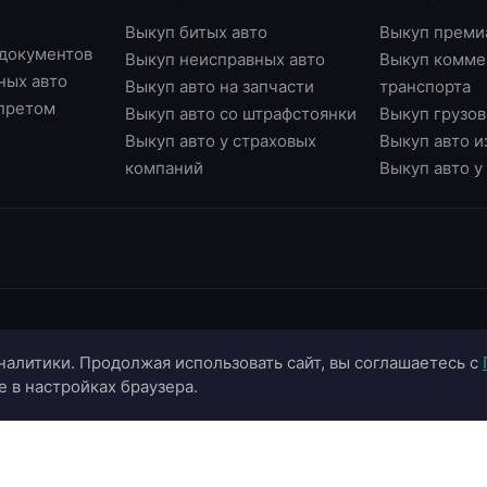
Выкуп битых авто
Выкуп преми
 документов
Выкуп неисправных авто
Выкуп комме
ных авто
Выкуп авто на запчасти
транспорта
апретом
Выкуп авто со штрафстоянки
Выкуп грузов
Выкуп авто у страховых
Выкуп авто и
компаний
Выкуп авто 
ИНФОРМАЦИЯ
ОНЛАЙН-СЕРВИСЫ
К
налитики. Продолжая использовать сайт, вы соглашаетесь с
О компании
Страхование ОСАГО
+
e в настройках браузера.
Портфолио
Калькулятор цены
+
Отзывы
Онлайн-оценка авто
г.
г.
Блог
Подбор автомобиля
in
Контакты
Договор купли-