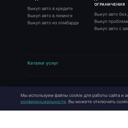
ОГРАНИЧЕНИЯ
Выкуп авто в кредите
Выкуп авто без
Выкуп авто в лизинге
Выкуп проблем
Выкуп авто из ломбарда
Выкуп авто с з
Каталог услуг
ВЫЕЗД В ГОРОДА
МАРКИ
Мы используем файлы cookie для работы сайта и а
Москва
Toyota
конфиденциальности
. Вы можете отключить cooki
Московская область
BMW
Санкт-Петербург
Mercedes-Benz
Казань
Audi
Краснодар
Hyundai