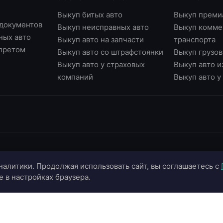
Выкуп битых авто
Выкуп преми
 документов
Выкуп неисправных авто
Выкуп комме
ных авто
Выкуп авто на запчасти
транспорта
апретом
Выкуп авто со штрафстоянки
Выкуп грузов
Выкуп авто у страховых
Выкуп авто и
компаний
Выкуп авто 
ИНФОРМАЦИЯ
ОНЛАЙН-СЕРВИСЫ
К
налитики. Продолжая использовать сайт, вы соглашаетесь с
О компании
Страхование ОСАГО
+
e в настройках браузера.
Портфолио
Калькулятор цены
+
Отзывы
Онлайн-оценка авто
г.
г.
Блог
Подбор автомобиля
in
Контакты
Договор купли-