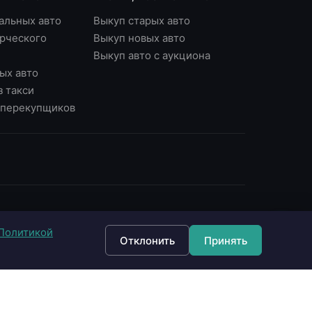
альных авто
Выкуп старых авто
рческого
Выкуп новых авто
Выкуп авто с аукциона
ых авто
з такси
у перекупщиков
ОНТАКТЫ
Политикой
7 (495) 790-87-43
Отклонить
Принять
7 (903) 790-87-43
 Москва, Варшавское ш., д.56, офис 7
 Москва, Нагорный б-р, д.16
fo@империявыкупа.рф