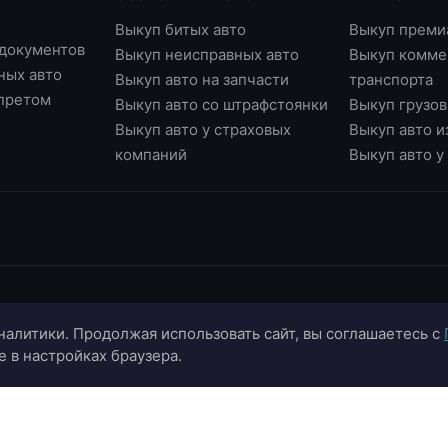
Выкуп битых авто
Выкуп преми
 документов
Выкуп неисправных авто
Выкуп комме
ных авто
Выкуп авто на запчасти
транспорта
апретом
Выкуп авто со штрафстоянки
Выкуп грузов
Выкуп авто у страховых
Выкуп авто и
компаний
Выкуп авто 
ИНФОРМАЦИЯ
ОНЛАЙН-СЕРВИСЫ
К
налитики. Продолжая использовать сайт, вы соглашаетесь с
О компании
Страхование ОСАГО
+
e в настройках браузера.
Портфолио
Калькулятор цены
+
Отзывы
Онлайн-оценка авто
г.
г.
Блог
Подбор автомобиля
in
Контакты
Договор купли-