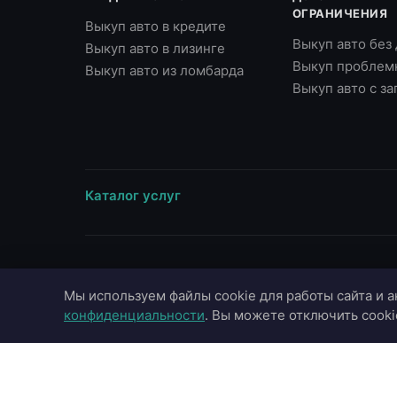
ОГРАНИЧЕНИЯ
Выкуп авто в кредите
Выкуп авто без
Выкуп авто в лизинге
Выкуп проблем
Выкуп авто из ломбарда
Выкуп авто с з
Каталог услуг
ВЫЕЗД В ГОРОДА
МАРКИ
Мы используем файлы cookie для работы сайта и а
Москва
Toyota
конфиденциальности
. Вы можете отключить cooki
Московская область
BMW
Санкт-Петербург
Mercedes-Benz
Казань
Audi
Краснодар
Hyundai