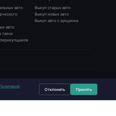
альных авто
Выкуп старых авто
рческого
Выкуп новых авто
Выкуп авто с аукциона
ых авто
з такси
у перекупщиков
ОНТАКТЫ
Политикой
7 (495) 790-87-43
Отклонить
Принять
7 (903) 790-87-43
 Москва, Варшавское ш., д.56, офис 7
 Москва, Нагорный б-р, д.16
fo@империявыкупа.рф